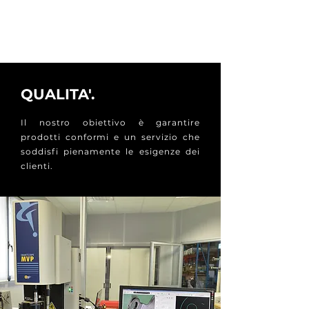
NXT 50
NXT 30
QUALITA'.
Il nostro obiettivo è garantire
prodotti conformi e un servizio che
soddisfi pienamente le esigenze dei
clienti.