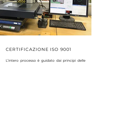
CERTIFICAZIONE ISO 9001
L’intero processo è guidato dai principi delle
normative
ISO 9001
, assicurando un sistema
di gestione della qualità solido ed efficace.
La selezione dei fornitori avviene attraverso un
rigoroso processo di valutazione,
collaborando solo con chi mantiene elevati
standard qualitativi.
Clicca qui sotto per conoscere la nostra
politica sulla qualità.
Leggi Altro