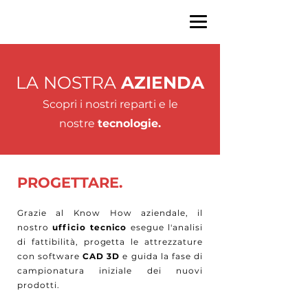
LA NOSTRA
AZIENDA
Scopri i nostri reparti e le
nostre
tecnologie.
PROGETTARE.
Grazie al Know How aziendale, il
nostro
ufficio tecnico
esegue l'analisi
di fattibilità, progetta le attrezzature
con software
CAD 3D
e guida la fase di
campionatura iniziale dei nuovi
prodotti.